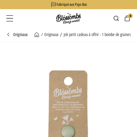
Fabriqué aux Pays-Bas
passer
au
0
Panier
contenu
Le produit a été ajouté !
/
Originaux
/
Originaux
Joli petit cadeau à offrir - 1 bombe de graines
Accueil
Passer aux
informations
produits
Ouvrir
1
des
supports
multimédia
dans