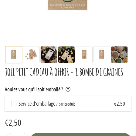
la
vue
de
la
galerie
JOLI PETIT CADEAU À OFFRIR - 1 BOMBE DE GRAINES
Voulez-vous qu'il soit emballé ?
Service d'emballage
€2,50
/ par produit
Prix
€2,50
habituel