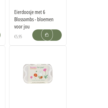
Eierdoosje met 6
Blossombs - bloemen
voor jou
Prix
€5,95
habituel