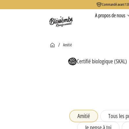
Commandé avant 13h0
passer
au
A propos de nous
contenu
/
Amitié
Accueil
Certifié biologique (SKAL)
Amitié
Tous les p
Je pense à toi