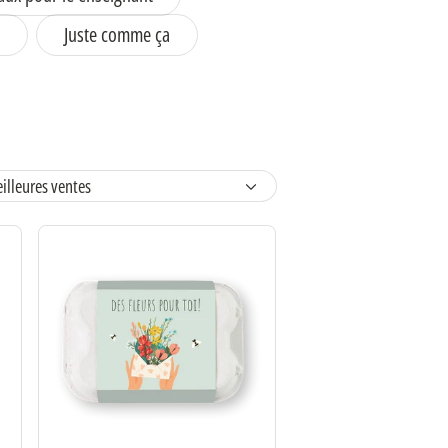
Juste comme ça
Trier
par ::