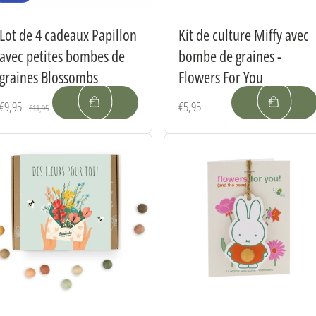
Lot de 4 cadeaux Papillon
Kit de culture Miffy avec
avec petites bombes de
bombe de graines -
graines Blossombs
Flowers For You
Prix
€9,95
Prix
Prix
€5,95
€11,95
soldé
habituel
habituel