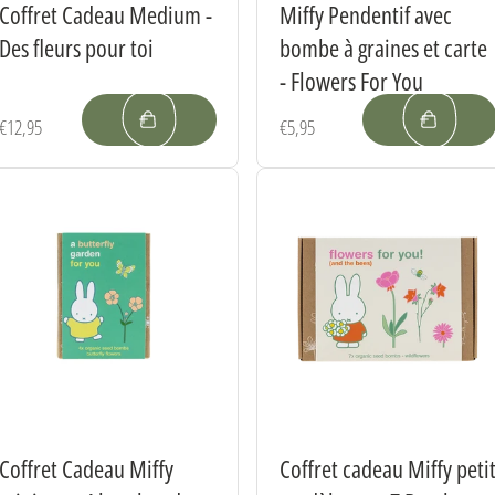
Coffret Cadeau Medium -
Miffy Pendentif avec
Des fleurs pour toi
bombe à graines et carte
- Flowers For You
Prix
€12,95
Prix
€5,95
habituel
habituel
Coffret Cadeau Miffy
Coffret cadeau Miffy peti