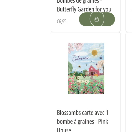
Butterfly Garden for you
Prix
€6,95
habituel
Blossombs carte avec 1
bombe à graines - Pink
House