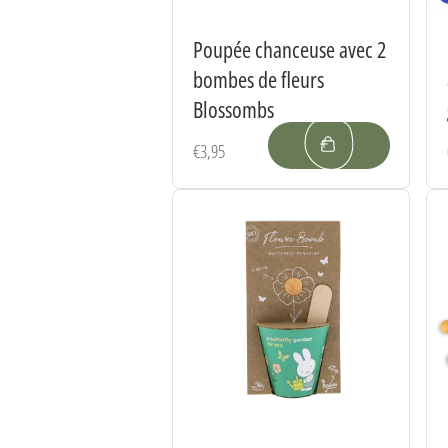
Poupée chanceuse avec 2
bombes de fleurs
Blossombs
Prix
€3,95
habituel