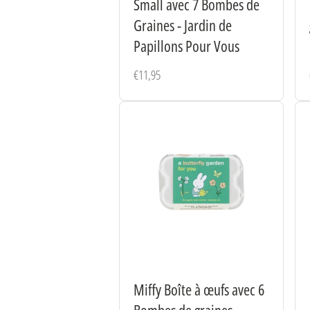
Small avec 7 Bombes de
Graines - Jardin de
Papillons Pour Vous
Prix
€11,95
habituel
Miffy Boîte à œufs avec 6
Bombes de graines -