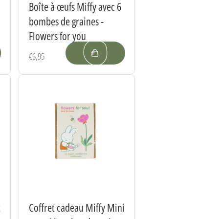
Boîte à œufs Miffy avec 6
bombes de graines -
Flowers for you
Prix
€6,95
habituel
t
Coffret cadeau Miffy Mini