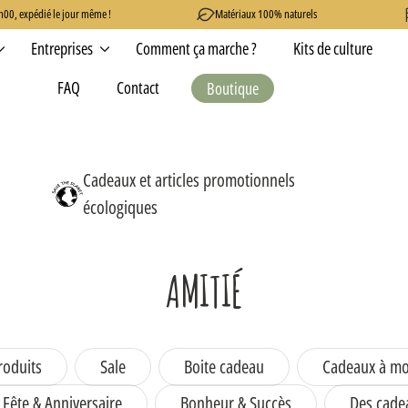
0, expédié le jour même !
Matériaux 100% naturels
Entreprises
Comment ça marche ?
Kits de culture
FAQ
Contact
Boutique
Le produit a été ajouté !
Cadeaux et articles promotionnels
écologiques
AMITIÉ
roduits
Sale
Boite cadeau
Cadeaux à mo
Fête & Anniversaire
Bonheur & Succès
Des cade