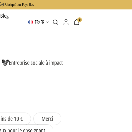
Fabriqué aux Pays-Bas
Blog
0
Connexion
Panier
FR
/
FR
Entreprise sociale à impact
ins de 10 €
Merci
aux pour le enseignant