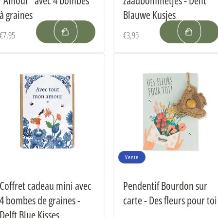
à graines
Blauwe Kusjes
Prix
€7,95
Prix
€3,95
habituel
habituel
Vente
Coffret cadeau mini avec
Pendentif Bourdon sur
4 bombes de graines -
carte - Des fleurs pour toi
Delft Blue Kisses