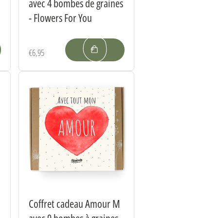
avec 4 bombes de graines
- Flowers For You
Prix
€6,95
habituel
Coffret cadeau Amour M
avec 9 bombes à graines