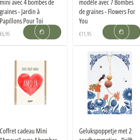
mini avec 4 bombes de
modèle avec 7 Bombes
graines - Jardin à
de graines - Flowers For
Papillons Pour Toi
You
Prix
€6,95
Prix
€11,95
habituel
habituel
Coffret cadeau Mini
Gelukspoppetje met 2
"Amour" avec 4 bombes
zaadbommetjes - Delft