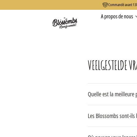
Commandé avant 13h0
passer
au
A propos de nous
contenu
VEELGESTELDE V
Quelle est la meilleure
Les Blossombs sont-ils 