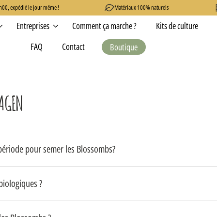
0, expédié le jour même !
Matériaux 100% naturels
Entreprises
Comment ça marche ?
Kits de culture
FAQ
Contact
Boutique
Le produit a été ajouté !
RAGEN
 période pour semer les Blossombs?
biologiques ?